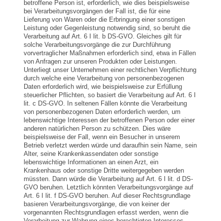
betroffene Person ist, erforderlich, wie dies beispielsweise
bei Verarbeitungsvorgängen der Fall ist, die für eine
Lieferung von Waren oder die Erbringung einer sonstigen
Leistung oder Gegenleistung notwendig sind, so beruht die
Verarbeitung auf Art. 6 I lit. b DS-GVO. Gleiches gilt für
solche Verarbeitungsvorgänge die zur Durchführung
vorvertraglicher Maßnahmen erforderlich sind, etwa in Fällen
von Anfragen zur unseren Produkten oder Leistungen.
Unterliegt unser Unternehmen einer rechtlichen Verpflichtung
durch welche eine Verarbeitung von personenbezogenen
Daten erforderlich wird, wie beispielsweise zur Erfüllung
steuerlicher Pflichten, so basiert die Verarbeitung auf Art. 6 I
lit. c DS-GVO. In seltenen Fällen könnte die Verarbeitung
von personenbezogenen Daten erforderlich werden, um
lebenswichtige Interessen der betroffenen Person oder einer
anderen natürlichen Person zu schützen. Dies wäre
beispielsweise der Fall, wenn ein Besucher in unserem
Betrieb verletzt werden würde und daraufhin sein Name, sein
Alter, seine Krankenkassendaten oder sonstige
lebenswichtige Informationen an einen Arzt, ein
Krankenhaus oder sonstige Dritte weitergegeben werden
müssten. Dann würde die Verarbeitung auf Art. 6 I lit. d DS-
GVO beruhen. Letztlich könnten Verarbeitungsvorgänge auf
Art. 6 I lit. f DS-GVO beruhen. Auf dieser Rechtsgrundlage
basieren Verarbeitungsvorgänge, die von keiner der
vorgenannten Rechtsgrundlagen erfasst werden, wenn die
Verarbeitung zur Wahrung eines berechtigten Interesses